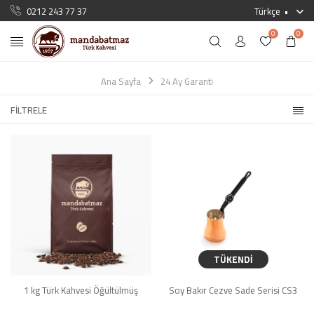
0212 243 77 37
Türkçe
0
0
Ana Sayfa
24 Ay Garanti
FILTRELE
TÜKENDİ
1 kg Türk Kahvesi Öğültülmüş
Soy Bakır Cezve Sade Serisi CS3