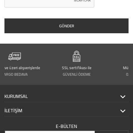
GÖNDER
zeri alışverişlerde
SSL sertifikası ile
Müşteri Hizm
O BEDAVA
GÜVENLİ ÖDEME
0212 243 7
KURUMSAL
İLETİŞİM
E-BÜLTEN