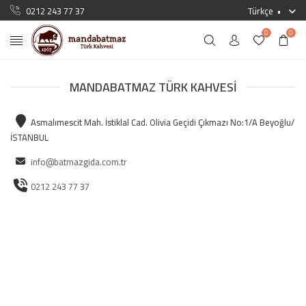
0212 243 77 37
Türkçe
0
0
MANDABATMAZ TÜRK KAHVESI
Asmalımescit Mah. İstiklal Cad. Olivia Geçidi Çıkmazı No:1/A Beyoğlu/
İSTANBUL
info@batmazgida.com.tr
0212 243 77 37